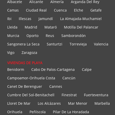
Albacete
Alicante
Almería
Arganda Del Rey
Camas
Ciudad Real
Cuenca
Elche
Getafe
Ibi
Illescas
Jamundí
La Almajada-Muchamiel
Lleida
Madrid
Mataró
Motilla Del Palancar
Murcia
Oporto
Reus
Samborondón
Sangonera La Seca
Santurtzi
Torrevieja
Valencia
Vigo
Zaragoza
VIVIENDAS DE PLAYA
Benidorm
Cabo De Palos-Cartagena
Calpe
Campoamor-Orihuela Costa
Cancún
Canet De Berenguer
Cannes
Cumbre Del Sol-Benitachell
Finestrat
Fuerteventura
Lloret De Mar
Los Alcázares
Mar Menor
Marbella
Orihuela
Peñíscola
Pilar De La Horadada