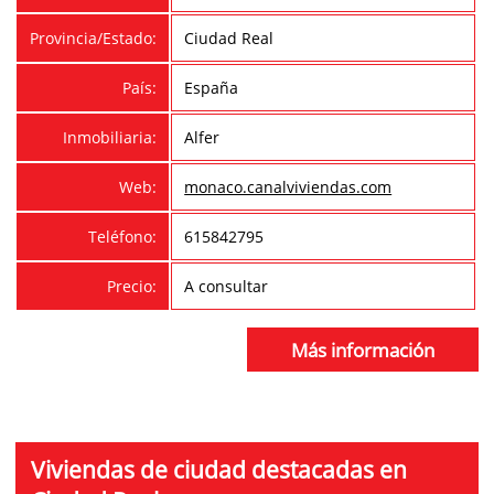
Provincia/Estado:
Ciudad Real
País:
España
Inmobiliaria:
Alfer
Web:
monaco.canalviviendas.com
Teléfono:
615842795
Precio:
A consultar
Más información
Viviendas de ciudad destacadas en