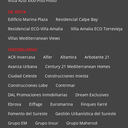
Vista Azul XXXI-Piso Piloto
DE VISITA
Edificio Marina Plaza
Residencial Calpe Bay
Residencial ECO-Villa Amalia
Villa Amalia ECO Torrevieja
Villas Mediterranean Views
INMOBILIARIAS
ACR Invercasa
Alfer
Altamira
Arbotante 21
Avanza Urbana
Century 21 Mediterranean Homes
Ciudad Celeste
Construcciones Iniesta
Construcciones Lobe
Contrimar
DAL Promociones Inmobiliarias
Dream Exclusives
Ebrosa
Eiffage
Euromarina
Finques Farré
Fomento del Sureste
Gestión Urbanística del Sureste
Grupo EM
Grupo Insur
Grupo Mahersol