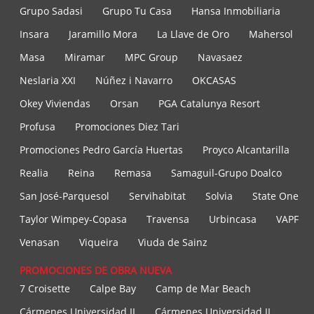
Grupo Sadasi
Grupo Tu Casa
Hansa Inmobiliaria
Insara
Jaramillo Mora
La Llave de Oro
Mahersol
Masa
Miramar
MPC Group
Navasaez
Neslaria XXI
Núñez i Navarro
OKCASAS
Okey Viviendas
Orsan
PGA Catalunya Resort
Profusa
Promociones Diez Tari
Promociones Pedro García Huertas
Proyco Alcantarilla
Realia
Reina
Remasa
Samaguil-Grupo Doalco
San José-Parquesol
Servihabitat
Solvia
State One
Taylor Wimpey-Copasa
Travensa
Urbincasa
VAPF
Venasan
Viqueira
Viuda de Sainz
PROMOCIONES DE OBRA NUEVA
7 Croisette
Calpe Bay
Camp de Mar Beach
Cármenes Universidad II
Cármenes Universidad II