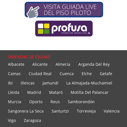
VIVIENDAS DE CIUDAD
Albacete
Alicante
Almería
Arganda Del Rey
Camas
Ciudad Real
Cuenca
Elche
Getafe
Ibi
Illescas
Jamundí
La Almajada-Muchamiel
Lleida
Madrid
Mataró
Motilla Del Palancar
Murcia
Oporto
Reus
Samborondón
Sangonera La Seca
Santurtzi
Torrevieja
Valencia
Vigo
Zaragoza