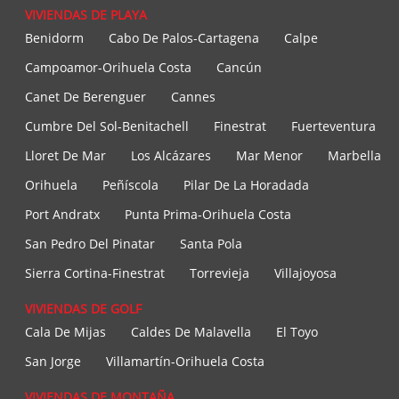
VIVIENDAS DE PLAYA
Benidorm
Cabo De Palos-Cartagena
Calpe
Campoamor-Orihuela Costa
Cancún
Canet De Berenguer
Cannes
Cumbre Del Sol-Benitachell
Finestrat
Fuerteventura
Lloret De Mar
Los Alcázares
Mar Menor
Marbella
Orihuela
Peñíscola
Pilar De La Horadada
Port Andratx
Punta Prima-Orihuela Costa
San Pedro Del Pinatar
Santa Pola
Sierra Cortina-Finestrat
Torrevieja
Villajoyosa
VIVIENDAS DE GOLF
Cala De Mijas
Caldes De Malavella
El Toyo
San Jorge
Villamartín-Orihuela Costa
VIVIENDAS DE MONTAÑA