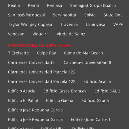
Realia
Reina
Remasa
Samaguil-Grupo Doalco
San José-Parquesol
Servihabitat
Solvia
State One
Taylor Wimpey-Copasa
Travensa
Urbincasa
VAPF
Venasan
Viqueira
Viuda de Sainz
PROMOCIONES DE OBRA NUEVA
7 Croisette
Calpe Bay
Camp de Mar Beach
Cármenes Universidad II
Cármenes Universidad II
Cármenes Universidad Parcela 122
Cármenes Universidad Parcela 122
Edificio Acacia
Edificio Acacia
Edificio Casas Brancas
Edificio DAL 2
Edificio El Pallol
Edificio Gaona
Edificio Gaona
Edificio José Requena García
Edificio José Requena García
Edificio Juan Carlos I
Edificio Lasal
Edificio Lilia
Edificio Lilia