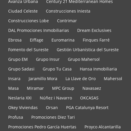
Avanza Urbana
Century 21 Mediterranean Homes
Ciudad Celeste
Construcciones Iniesta
Construcciones Lobe
Contrimar
DAL Promociones Inmobiliarias
Dream Exclusives
Ebrosa
Eiffage
Euromarina
Finques Farré
Fomento del Sureste
Gestión Urbanística del Sureste
Grupo EM
Grupo Insur
Grupo Mahersol
Grupo Sadasi
Grupo Tu Casa
Hansa Inmobiliaria
Insara
Jaramillo Mora
La Llave de Oro
Mahersol
Masa
Miramar
MPC Group
Navasaez
Neslaria XXI
Núñez i Navarro
OKCASAS
Okey Viviendas
Orsan
PGA Catalunya Resort
Profusa
Promociones Diez Tari
Promociones Pedro García Huertas
Proyco Alcantarilla