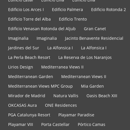
Edificio Los Arces I
Edificio Palmera
Edificio Rotonda 2
Edificio Torre del Alba
Edificio Trento
Edificio Venasan Rotonda del Aljub
Gran Canet
Imaginalia
Imaginalia
Jacinto Benavente Residencial
Jardines del Sur
La Alfonsica I
La Alfonsica I
La Perla Beach Resort
La Reserva de Los Naranjos
Lirios Design
Mediterranea Views II
Mediterranean Garden
Mediterranean Views II
Mediterranean Views MPC Group
Mia Garden
Mirador de Madrid
Natura Vallis
Oasis Beach XIII
OKCASAS Aura
ONE Residences
PGA Catalunya Resort
Playamar Paradise
Playamar VIII
Porta Castellar
Pórtico Camas