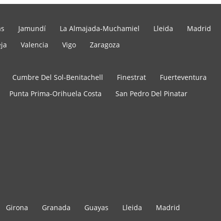
as
Jamundí
La Almajada-Muchamiel
Lleida
Madrid
eja
Valencia
Vigo
Zaragoza
Cumbre Del Sol-Benitachell
Finestrat
Fuerteventura
Punta Prima-Orihuela Costa
San Pedro Del Pinatar
Girona
Granada
Guayas
Lleida
Madrid