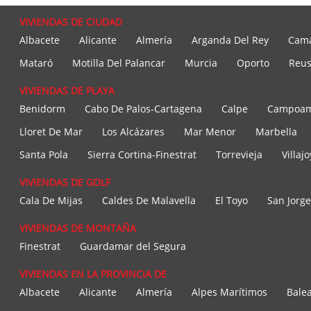
VIVIENDAS DE CIUDAD
Albacete
Alicante
Almería
Arganda Del Rey
Cam
Mataró
Motilla Del Palancar
Murcia
Oporto
Reu
VIVIENDAS DE PLAYA
Benidorm
Cabo De Palos-Cartagena
Calpe
Campoamo
Lloret De Mar
Los Alcázares
Mar Menor
Marbella
Santa Pola
Sierra Cortina-Finestrat
Torrevieja
Villaj
VIVIENDAS DE GOLF
Cala De Mijas
Caldes De Malavella
El Toyo
San Jorge
VIVIENDAS DE MONTAÑA
Finestrat
Guardamar del Segura
VIVIENDAS EN LA PROVINCIA DE
Albacete
Alicante
Almería
Alpes Marítimos
Balea