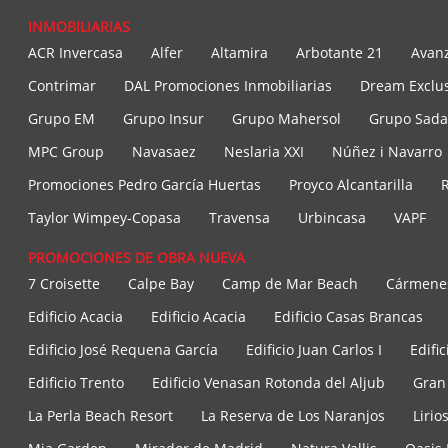
INMOBILIARIAS
ACR Invercasa
Alfer
Altamira
Arbotante 21
Avan
Contrimar
DAL Promociones Inmobiliarias
Dream Exclus
Grupo EM
Grupo Insur
Grupo Mahersol
Grupo Sada
MPC Group
Navasaez
Neslaria XXI
Núñez i Navarro
Promociones Pedro García Huertas
Proyco Alcantarilla
R
Taylor Wimpey-Copasa
Travensa
Urbincasa
VAPF
PROMOCIONES DE OBRA NUEVA
7 Croisette
Calpe Bay
Camp de Mar Beach
Cármenes
Edificio Acacia
Edificio Acacia
Edificio Casas Brancas
Edificio José Requena García
Edificio Juan Carlos I
Edific
Edificio Trento
Edificio Venasan Rotonda del Aljub
Gran
La Perla Beach Resort
La Reserva de Los Naranjos
Lirio