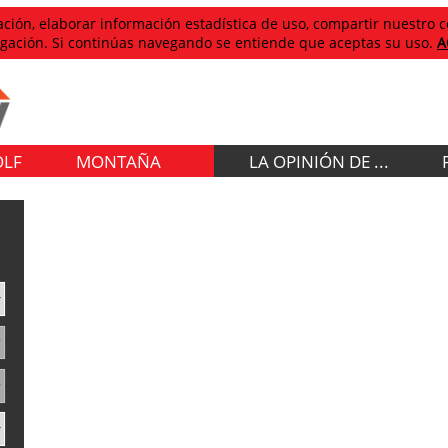
egación, elaborar información estadística de uso, compartir nuestro
avegación. Si continúas navegando se entiende que aceptas su uso.
A
OLF
MONTAÑA
LA OPINIÓN DE ...