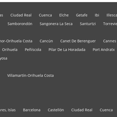
as
Ciudad Real
Cuenca
Elche
Getafe
Ibi
Illesc
s
Samborondón
Sangonera La Seca
Santurtzi
Torrevi
r-Orihuela Costa
Cancún
Canet De Berenguer
Cannes
Orihuela
Peñíscola
Pilar De La Horadada
Port Andratx
oyosa
Villamartín-Orihuela Costa
res, Islas
Barcelona
Castellón
Ciudad Real
Cuenca