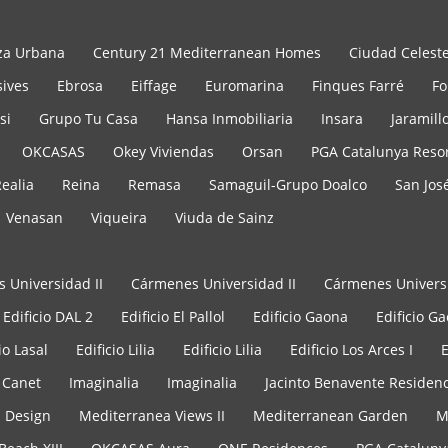
za Urbana
Century 21 Mediterranean Homes
Ciudad Celest
ives
Ebrosa
Eiffage
Euromarina
Finques Farré
Fo
si
Grupo Tu Casa
Hansa Inmobiliaria
Insara
Jaramill
OKCASAS
Okey Viviendas
Orsan
PGA Catalunya Reso
ealia
Reina
Remasa
Samaguil-Grupo Doalco
San Jos
Venasan
Viqueira
Viuda de Sainz
 Universidad II
Cármenes Universidad II
Cármenes Univers
Edificio DAL 2
Edificio El Pallol
Edificio Gaona
Edificio G
io Lasal
Edificio Lilia
Edificio Lilia
Edificio Los Arces I
E
 Canet
Imaginalia
Imaginalia
Jacinto Benavente Residenc
s Design
Mediterranea Views II
Mediterranean Garden
M