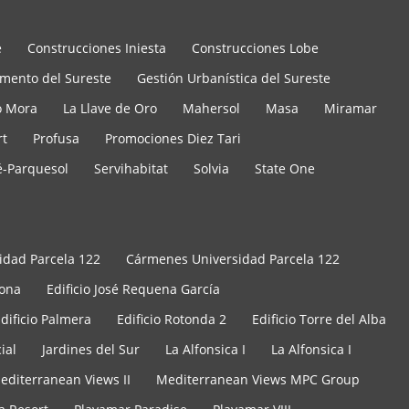
e
Construcciones Iniesta
Construcciones Lobe
mento del Sureste
Gestión Urbanística del Sureste
o Mora
La Llave de Oro
Mahersol
Masa
Miramar
rt
Profusa
Promociones Diez Tari
é-Parquesol
Servihabitat
Solvia
State One
idad Parcela 122
Cármenes Universidad Parcela 122
aona
Edificio José Requena García
dificio Palmera
Edificio Rotonda 2
Edificio Torre del Alba
ial
Jardines del Sur
La Alfonsica I
La Alfonsica I
editerranean Views II
Mediterranean Views MPC Group