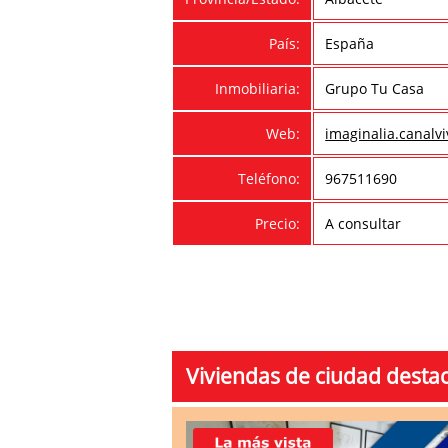
País:
España
Inmobiliaria:
Grupo Tu Casa
Web:
imaginalia.canalv
Teléfono:
967511690
Precio:
A consultar
Viviendas de ciudad desta