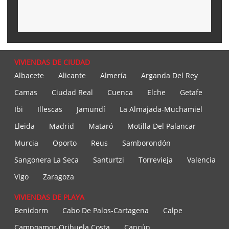
VIVIENDAS DE CIUDAD
Albacete
Alicante
Almería
Arganda Del Rey
Camas
Ciudad Real
Cuenca
Elche
Getafe
Ibi
Illescas
Jamundí
La Almajada-Muchamiel
Lleida
Madrid
Mataró
Motilla Del Palancar
Murcia
Oporto
Reus
Samborondón
Sangonera La Seca
Santurtzi
Torrevieja
Valencia
Vigo
Zaragoza
VIVIENDAS DE PLAYA
Benidorm
Cabo De Palos-Cartagena
Calpe
Campoamor-Orihuela Costa
Cancún