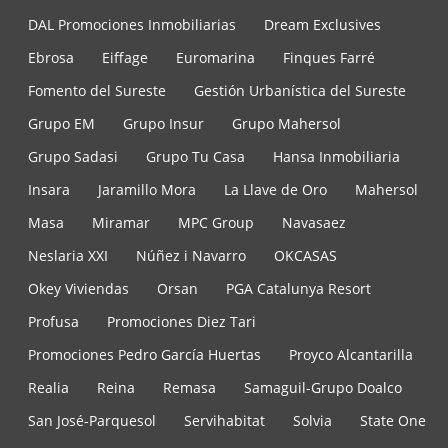
DAL Promociones Inmobiliarias
Dream Exclusives
Ebrosa
Eiffage
Euromarina
Finques Farré
Fomento del Sureste
Gestión Urbanística del Sureste
Grupo EM
Grupo Insur
Grupo Mahersol
Grupo Sadasi
Grupo Tu Casa
Hansa Inmobiliaria
Insara
Jaramillo Mora
La Llave de Oro
Mahersol
Masa
Miramar
MPC Group
Navasaez
Neslaria XXI
Núñez i Navarro
OKCASAS
Okey Viviendas
Orsan
PGA Catalunya Resort
Profusa
Promociones Diez Tari
Promociones Pedro García Huertas
Proyco Alcantarilla
Realia
Reina
Remasa
Samaguil-Grupo Doalco
San José-Parquesol
Servihabitat
Solvia
State One